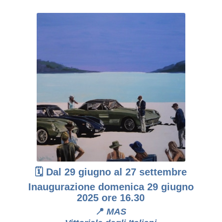
🗓 Dal 29 giugno al 27 settembre
Inaugurazione domenica 29 giugno
2025 o
re 16.30
📍
MAS