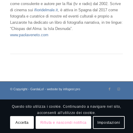
come consulente e autore per la Rai (tv e radio) dal 2002. Scrive
di cinema sui
ifioridelmale.it
, è attiva in Spagna dal 2017 come
fotografa e curatrice di mostre ed eventi culturali e proprio a
Lanzarote ha dedicato un libro di fotografia narrativa, in tre lingue:
“Chispas del Alma: la Isla Desnuda”.
www.paolaveneto.com
© Copyright - GardaLo! - website by infogest.pro
Questo sito utilizza i cookie. Continuando a navigare nel sito,
acconsenti all'utilizzo dei cookie.
Accetta
Rifiuta e nascondi notifica
Impostazioni